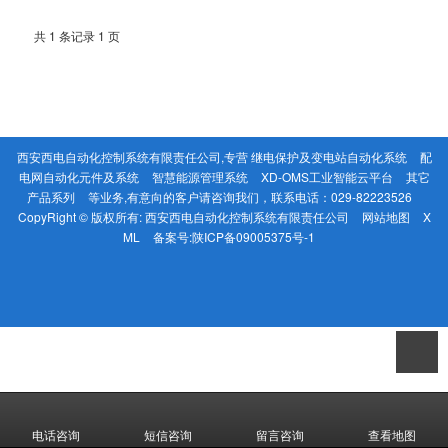
共 1 条记录 1 页
西安西电自动化控制系统有限责任公司,专营
继电保护及变电站自动化系统
配
电网自动化元件及系统
智慧能源管理系统
XD-OMS工业智能云平台
其它
产品系列
等业务,有意向的客户请咨询我们，联系电话：
029-82223526
CopyRight © 版权所有:
西安西电自动化控制系统有限责任公司
网站地图
X
ML
备案号:
陕ICP备09005375号-1
电话咨询
短信咨询
留言咨询
查看地图