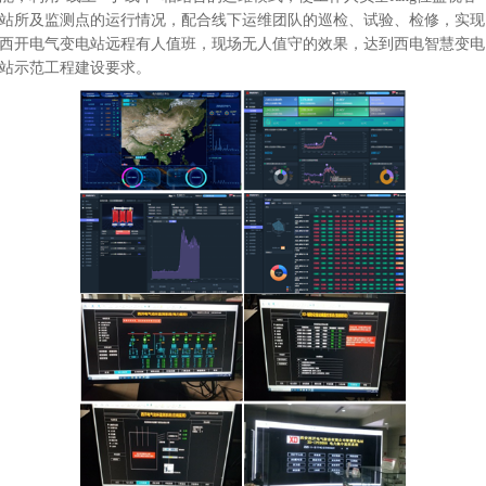
站所及监测点的运行情况，配合线下运维团队的巡检、试验、检修，实现
西开电气变电站远程有人值班，现场无人值守的效果，达到西电智慧变电
站示范工程建设要求。