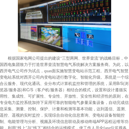
根据国家电网公司提出的建设“三型两网、世界壹流”的战略目标，中
国西电集团致力于打造世界
壹流
智慧电气系统解决方案服务商。为此，以
西开电气公司作为试点，quan面实施智慧变电站示范工程。西开电气智慧
变电站系统对西开公司内变电站进行数字化、智能化升级。系统是一个综
B/S(
合云服务、现代化通讯、全分布式计算机监控和管理的系统，采用
浏
/
)
C/S
/
览器
服务器
和
（客户机
服务器）相结合的模式，设置和设计遵循实
用性、集成性、可扩展性、专业性、开放性、安全性和经济性的原则，在
专业电力监控系统加持下采用可靠的智能电气参量采集设备，自动完成信
息采集、测量、控制、保护、计量和检测等基本功能，达到遥信、遥测、
遥控、遥视的实时监控，实现综合自动化信息查询、变电站设备智能控
APP
制、电能管理与分析、视频及环境信息联动及移动终端
远程运维等功
能，利用“线上”与“线下”相结合的运维模式，使工作人员全fang位监视各