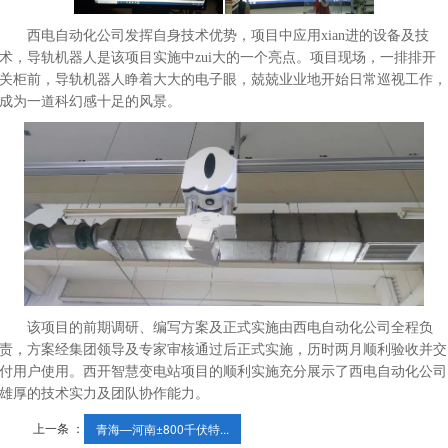
西电自动化公司发挥自身技术优势，项目中应用xian进的设备及技
术，导轨机器人是该项目实施中zui大的一个亮点。项目现场，一排排开
关柜前，导轨机器人睁着大大的电子眼，兢兢业业地开始日常巡视工作，
成为一道科幻感十足的风景。
该项目的前期调研、编写方案及正式实施由西电自动化公司全程负
责，方案经集团领导及专家审核通过后正式实施，历时两月顺利验收并交
付用户使用。西开智慧变电站项目的顺利实施充分展示了西电自动化公司
雄厚的技术实力及团队协作能力。
上一条 ：
青海—河南±800千伏特...