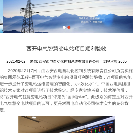
西开电气智慧变电站项目顺利验收
2021-02-02
来自:
西安西电自动化控制系统有限责任公司
浏览次数:2665
2020
12
7
年
月
日，由西安西电自动化控制系统有限责任公司负责实施
--
的集团示范工程
西开电气智慧变电站项目顺利通过验收，该项目的实施
进一步提升了变电站运维管理的智能化、gao效化水平。中国西电集团组
织技术专家对该项目进行了技术鉴定。经专家实地考察，技术评估后，
将“西开电气智慧变电站项目”评定为“国ji领xian
”。此级别的评定是对西开
电气智慧变电站项目的认可，更是对西电自动化公司技术实力的充分肯
定。