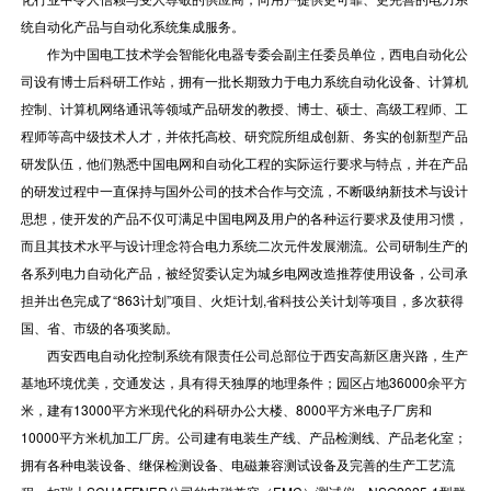
统自动化产品与自动化系统集成服务。
作为中国电工技术学会智能化电器专委会副主任委员单位，西电自动化公
司设有博士后科研工作站，拥有一批长期致力于电力系统自动化设备、计算机
控制、计算机网络通讯等领域产品研发的教授、博士、硕士、高级工程师、工
程师等高中级技术人才，并依托高校、研究院所组成创新、务实的创新型产品
研发队伍，他们熟悉中国电网和自动化工程的实际运行要求与特点，并在产品
的研发过程中一直保持与国外公司的技术合作与交流，不断吸纳新技术与设计
思想，使开发的产品不仅可满足中国电网及用户的各种运行要求及使用习惯，
而且其技术水平与设计理念符合电力系统二次元件发展潮流。公司研制生产的
各系列电力自动化产品，被经贸委认定为城乡电网改造推荐使用设备，公司承
担并出色完成了“863计划”项目、火炬计划,省科技公关计划等项目，多次获得
国、省、市级的各项奖励。
西安西电自动化控制系统有限责任公司总部位于西安高新区唐兴路，生产
基地环境优美，交通发达，具有得天独厚的地理条件；园区占地36000余平方
米，建有13000平方米现代化的科研办公大楼、8000平方米电子厂房和
10000平方米机加工厂房。公司建有电装生产线、产品检测线、产品老化室；
拥有各种电装设备、继保检测设备、电磁兼容测试设备及完善的生产工艺流