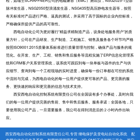
程，如瑞士SCHAFFNER公司的电磁兼容（EMC）测试仪，NSG2025-1型群
脉冲发生器，NSG2050型浪涌发生器，NSG435型高压静电发生器等，按照
有关标准对产品进行严格、逼真的测试，并采用了高于国标的企业内控标准，
严格确保所提供产品的高可靠性。
西电自动化公司为更好履行“精益求精制造产品，设身处地服务用户”的质
量方针，公司在产品研发、生产制造、工程施工、销售及服务各个环节均严格
按照ISO9001:2015质量体系标准进行质量管理与控制，确保产品与服务的规
范化。在开发、生产、工程、销售和售后服务等流程实施了ERP信息化管理系
统和CRM客户关系管理系统，该系统可跟踪到每一块单板与器件的生产与供
应细节、查询到每一个工程现场的实时进度，确保每一份订单都在可控的系统
中流转与完成，为西电自动化的每一位用户提供更可靠的产品、更完善的服
务、更快速的响应和更完善的信息与技术支持。
西安西电自动化控制系统有限责任公司在全国设有多个办事处，及时向我
们的每一位用户提供完善的售前、售中和售后服务。服务承诺：全国各地，只
要使用我公司产品，一旦需要服务，我公司在得到消息后的２小时内作出响
应。
西安西电自动化控制系统有限责任公司,专营
继电保护及变电站自动化系统
配
电网自动化元件及系统
智慧能源管理系统
XD-OMS工业智能云平台
其它