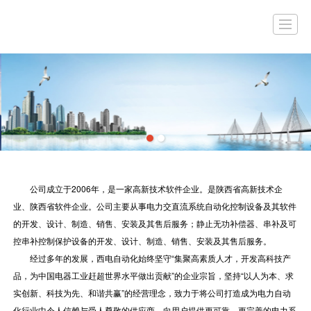
首页
公司简介
产品展示
工程案例
新闻动态
企业资质
联系我们
留言
公司成立于2006年，是一家高新技术软件企业。是陕西省高新技术企
业、陕西省软件企业。公司主要从事电力交直流系统自动化控制设备及其软件
的开发、设计、制造、销售、安装及其售后服务；静止无功补偿器、串补及可
控串补控制保护设备的开发、设计、制造、销售、安装及其售后服务。
经过多年的发展，西电自动化始终坚守“集聚高素质人才，开发高科技产
品，为中国电器工业赶超世界水平做出贡献”的企业宗旨，坚持“以人为本、求
实创新、科技为先、和谐共赢”的经营理念，致力于将公司打造成为电力自动
化行业中令人信赖与受人尊敬的供应商，向用户提供更可靠、更完善的电力系