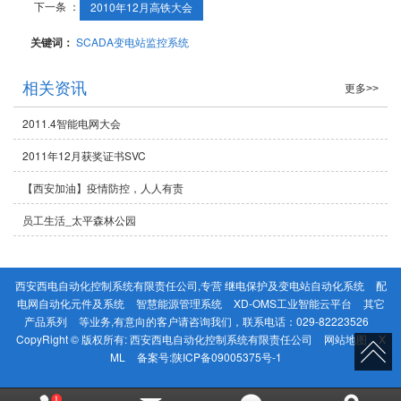
下一条 ：
2010年12月高铁大会
关键词：
SCADA变电站监控系统
相关资讯
更多>>
2011.4智能电网大会
2011年12月获奖证书SVC
【西安加油】疫情防控，人人有责
员工生活_太平森林公园
西安西电自动化控制系统有限责任公司,专营
继电保护及变电站自动化系统
配
电网自动化元件及系统
智慧能源管理系统
XD-OMS工业智能云平台
其它
产品系列
等业务,有意向的客户请咨询我们，联系电话：
029-82223526
CopyRight © 版权所有:
西安西电自动化控制系统有限责任公司
网站地图
X
ML
备案号:
陕ICP备09005375号-1